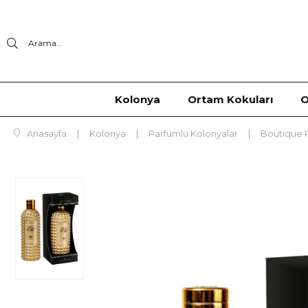
Arama...
Kolonya
Ortam Kokuları
O
Anasayfa
Kolonya
Parfümlü Kolonyalar
Boutıque 