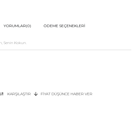
YORUMLAR
(0)
ÖDEME SEÇENEKLERI
n, Senin Kokun.
KARŞILAŞTIR
FIYAT DÜŞÜNCE HABER VER