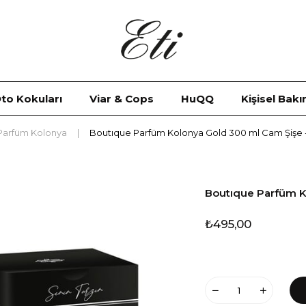
to Kokuları
Viar & Cops
HuQQ
Kişisel Bak
Parfüm Kolonya
Boutıque Parfüm Kolonya Gold 300 ml Cam Şişe -
Boutıque Parfüm K
₺495,00