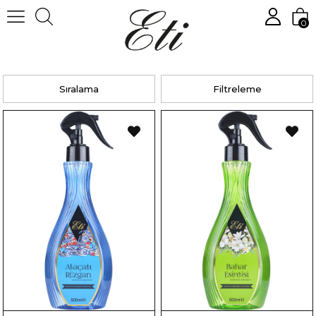
0
Anasayfa
Ortam Kokuları
Eti Sprey
Sıralama
Filtreleme